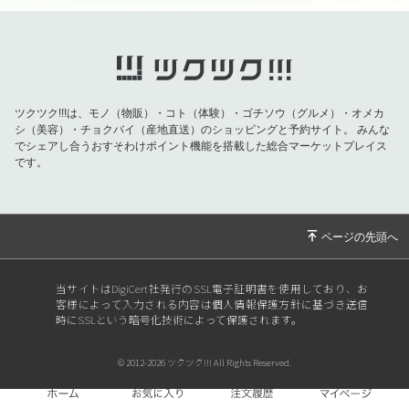
ツクツク!!!は、モノ（物販）・コト（体験）・ゴチソウ（グルメ）・オメカ
シ（美容）・チョクバイ（産地直送）のショッピングと予約サイト。
みんな
でシェアし合うおすそわけポイント機能を搭載した総合マーケットプレイス
です。
当サイトはDigiCert社発行のSSL電子証明書を使用しており、お
客様によって入力される内容は個人情報保護方針に基づき送信
時にSSLという暗号化技術によって保護されます。
© 2012-2026 ツクツク!!! All Rights Reserved.