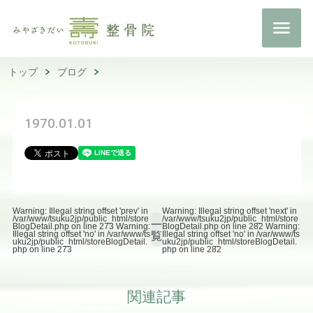
トップ
ブログ
1970.01.01
Warning: Illegal string offset 'prev' in
Warning: Illegal string offset 'next' in
/var/www/tsuku2jp/public_html/store
/var/www/tsuku2jp/public_html/store
一
BlogDetail.php on line 273 Warning:
BlogDetail.php on line 282 Warning:
Illegal string offset 'no' in /var/www/ts
覧
Illegal string offset 'no' in /var/www/ts
uku2jp/public_html/storeBlogDetail.
uku2jp/public_html/storeBlogDetail.
php on line 273
php on line 282
関連記事