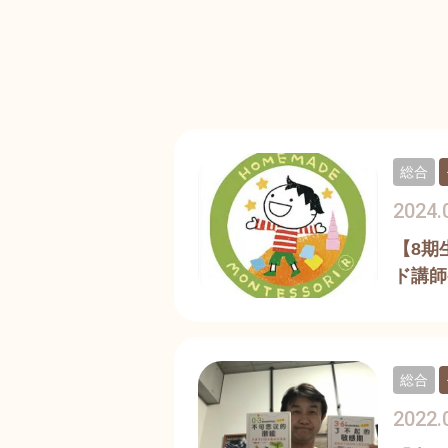
総合
2024.
【8期
ド講師
総合
2022.