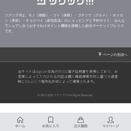
ツクツク!!!は、モノ（物販）・コト（体験）・ゴチソウ（グルメ）・オメカ
シ（美容）・チョクバイ（産地直送）のショッピングと予約サイト。
みんな
でシェアし合うおすそわけポイント機能を搭載した総合マーケットプレイス
です。
当サイトはDigiCert社発行のSSL電子証明書を使用しており、お
客様によって入力される内容は個人情報保護方針に基づき送信
時にSSLという暗号化技術によって保護されます。
© 2012-2026 ツクツク!!! All Rights Reserved.