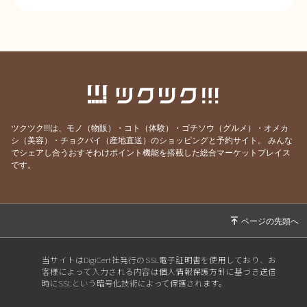
ツクツク!!!は、モノ（物販）・コト（体験）・ゴチソウ（グルメ）・オメカ
シ（美容）・チョクバイ（産地直送）のショッピングと予約サイト。
みんな
でシェアし合うおすそわけポイント機能を搭載した総合マーケットプレイス
です。
当サイトはDigiCert社発行のSSL電子証明書を使用しており、お
客様によって入力される内容は個人情報保護方針に基づき送信
時にSSLという暗号化技術によって保護されます。