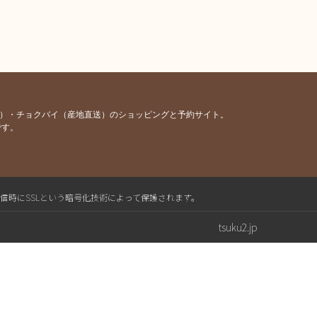
容）・チョクバイ（産地直送）のショッピングと予約サイト。
です。
送信時にSSLという暗号化技術によって保護されます。
tsuku2.jp