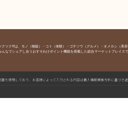
ツクツク!!!は、モノ（物販）・コト（体験）・ゴチソウ（グルメ）・オメカシ（美
みんなでシェアし合うおすそわけポイント機能を搭載した総合マーケットプレイス
L電子証明書を使用しており、お客様によって入力される内容は個人情報保護方針に基づき