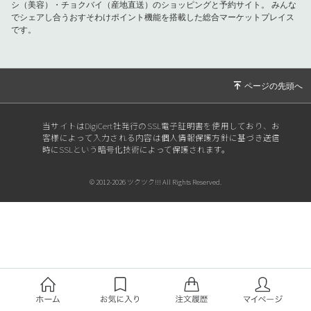
シ（美容）・チョクバイ（産地直送）のショッピングと予約サイト。
みんな
でシェアし合うおすそわけポイント機能を搭載した総合マーケットプレイス
です。
当サイトはDigiCert社発行のSSL電子証明書を使用しており、お
客様によって入力される内容は個人情報保護方針に基づき送信
時にSSLという暗号化技術によって保護されます。
© 2012-2026 ツクツク!!! All Rights Reserved.