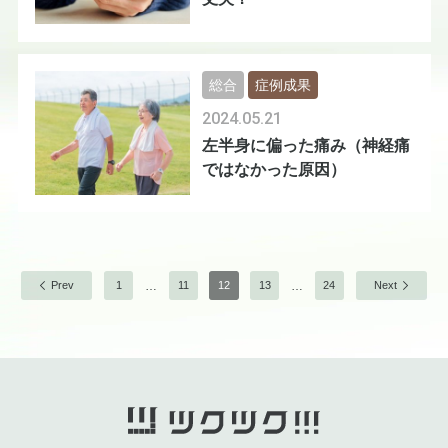
総合
症例成果
2024.05.21
左半身に偏った痛み（神経痛
ではなかった原因）
…
…
Prev
1
11
12
13
24
Next