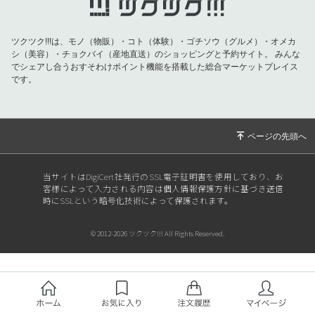
ツクツク!!!は、モノ（物販）・コト（体験）・ゴチソウ（グルメ）・オメカ
シ（美容）・チョクバイ（産地直送）のショッピングと予約サイト。
みんな
でシェアし合うおすそわけポイント機能を搭載した総合マーケットプレイス
です。
当サイトはDigiCert社発行のSSL電子証明書を使用しており、お
客様によって入力される内容は個人情報保護方針に基づき送信
時にSSLという暗号化技術によって保護されます。
© 2012-2026 ツクツク!!! All Rights Reserved.