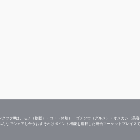
ツクツク!!!は、モノ（物販）・コト（体験）・ゴチソウ（グルメ）・オメカシ（美
みんなでシェアし合うおすそわけポイント機能を搭載した総合マーケットプレイス