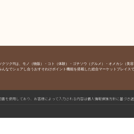
ツクツク!!!は、モノ（物販）・コト（体験）・ゴチソウ（グルメ）・オメカシ（美
みんなでシェアし合うおすそわけポイント機能を搭載した総合マーケットプレイス
L電子証明書を使用しており、お客様によって入力される内容は個人情報保護方針に基づき