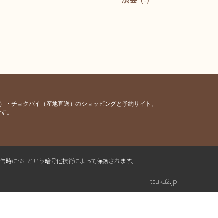
(1)
容）・チョクバイ（産地直送）のショッピングと予約サイト。
です。
送信時にSSLという暗号化技術によって保護されます。
tsuku2.jp