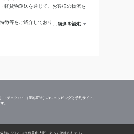
・軽貨物運送を通じて、お客様の物流を
特徴等をご紹介しております。
…
続きを読む
充実に努めてまいります。
。
容）・チョクバイ（産地直送）のショッピングと予約サイト。
です。
送信時にSSLという暗号化技術によって保護されます。