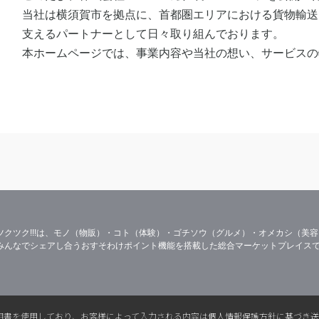
当社は横須賀市を拠点に、首都圏エリアにおける貨物輸送
支えるパートナーとして日々取り組んでおります。
本ホームページでは、事業内容や当社の想い、サービスの
今後もより良い物流サービスの提供とともに、情報発信の
引き続き株式会社BRAVEをよろしくお願い申し上げます
ツクツク!!!は、モノ（物販）・コト（体験）・ゴチソウ（グルメ）・オメカシ（美
みんなでシェアし合うおすそわけポイント機能を搭載した総合マーケットプレイス
L電子証明書を使用しており、お客様によって入力される内容は個人情報保護方針に基づき