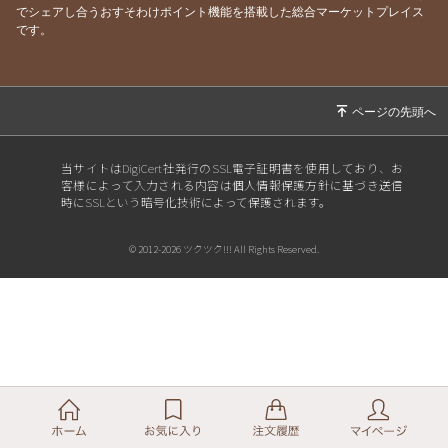
でシェアし合うおすそわけポイント機能を搭載した総合マーケットプレイス
です。
当サイトはDigiCert社発行のSSL電子証明書を使用しており、お
客様によって入力される内容は個人情報保護方針に基づき送信
時にSSLという暗号化技術によって保護されます。
© 2012-2026 ツクツク!!! All Rights Reserved.