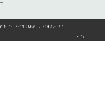
です。
送信時にSSLという暗号化技術によって保護されます。
tsuku2.jp