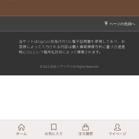
当サイトはDigiCert社発行のSSL電子証明書を使用しており、お
客様によって入力される内容は個人情報保護方針に基づき送信
時にSSLという暗号化技術によって保護されます。
© 2012-2026 ツクツク!!! All Rights Reserved.