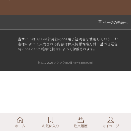
当サイトはDigiCert社発行のSSL電子証明書を使用しており、お
客様によって入力される内容は個人情報保護方針に基づき送信
時にSSLという暗号化技術によって保護されます。
© 2012-2026 ツクツク!!! All Rights Reserved.