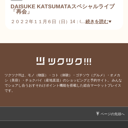
DAISUKE KATSUMATAスペシャルライブ
「再会」
２０２２年１１月６日（日）14：00〜
…
続きを読む
伝説のロックバンド「おかん」のボーカリストDAI
が北海道に帰ってきました。
ソロ活動初の単独ライブ。
この機会は見逃せません！
詳しくはWEBチケットページをご参照ください。
ツクツク!!!は、モノ（物販）・コト（体験）・ゴチソウ（グルメ）・オメカ
シ（美容）・チョクバイ（産地直送）のショッピングと予約サイト。
みんな
でシェアし合うおすそわけポイント機能を搭載した総合マーケットプレイス
です。