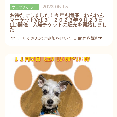
2023.08.15
ウェブチケット
※イメージ写真は昨年のフライヤーです。
お待たせしました！今年も開催 わんわん
マーケットVol.３ ２０２３年９月２３日
(土)開催 入場チケットの販売を開始しまし
た
昨年、たくさんのご参加を頂いた「わんわんマーケ
…
続きを読む
ット」
今年は動物愛護週間中の９月２３日(土)に開催いた
します。
今年のテーマは「愛犬の健康」
元気で長生きしてもらえるよう食育やホームケアの
セミナーを無料で受講できます。
大切な愛犬と一緒に楽しめるイベント。
皆さんとお会いできるのを楽しみにしております！