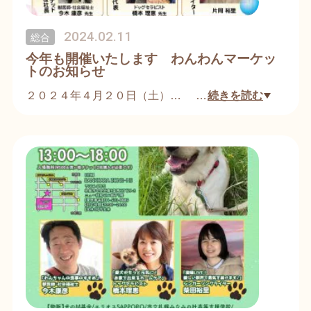
入場チケットは３月１日より発売開始。
ます。皆さん４月にお会いしましょう！
2024.02.11
総合
今年も開催いたします わんわんマーケッ
トのお知らせ
２０２４年４月２０日（土）
…
続きを読む
わんわんマーケットの開催が決定になりました。
今年は、障害をお持ちの方のパートナーである盲導
犬・介助犬・聴導犬。
日本中の事件解決に活躍する警察犬。
災害現場で命を助ける災害救助犬。
病院や高齢者施設などに癒しを届けるセラピードッ
グなど「働くわんこ」を応援するためのチャリティ
イベントです。
詳細は近日公開いたします。
是非皆さん楽しみしていてくださいね。