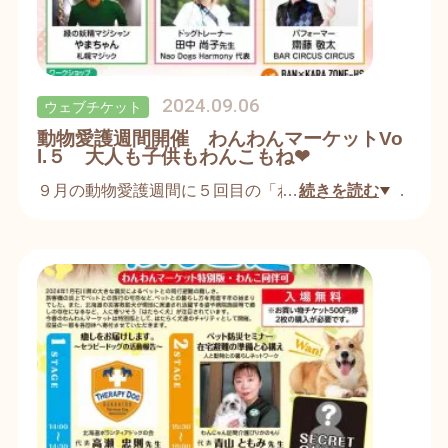
ました。
ペットの商品だけでなく、愛犬家の皆さんにご満足
いただける雑貨・小物・スイーツも取り揃えており
ます。
2024.09.06
ウェブチケット
■入場料 入場無料（ただし、お買い物チケット５
動物愛護週間開催 わんわんマーケットVo
００円券２枚の購入が必要です）
l.５ 大人も子供もわんこもね❤
９月の動物愛護週間に５回目の「わんわんマーケッ
…
続きを読む
ト」を開催します。
９月２１日(土)13：00〜17：00
わんこ同伴OK お子様も楽しめるイベントやセミ
ナー、パフォーマンスが皆さんをお待ちしていま
す。