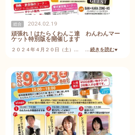
2024.02.19
総合
頑張れ！はたらくわんこ達 わんわんマー
ケット特別版を開催します
２０２４年４月２０日（土）
…
続きを読む
今年もわんこ同伴可能の愛犬と愛犬家のためのイベ
ントを開催します。
今年は、盲導犬・介助犬・聴導犬の他
警察犬、災害救助犬、セラピードッグなど人に寄り
添い人を助ける「働くわんこ」へのチャリティイベ
ントとして開催いたします。
入場チケットをお買い上げいただくと
５００円の金券２枚が還元されます。
イベント内での収益の一部は各団体へ寄付させてい
ただきます。