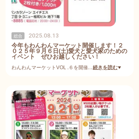
2025.08.13
総合
今年もわんわんマーケット開催します！２
０２５年９月６日(土)愛犬と愛犬家のための
イベント ぜひお越しください！
わんわんマーケットVOL .６を開催します！
…
続きを読む
今年のイベントテーマは「健康」
当日はワンコ同伴OK！ お子様大歓迎！ ステー
ジの特別講演は参加費無料！
わんこも飼い主さんも一緒に楽しめるイベントで
す。
９月最初の土曜日、暑かった夏を乗り越えて過ごし
やすくなる頃。
改めて家族の健康を一緒に学んで楽しめる企画にし