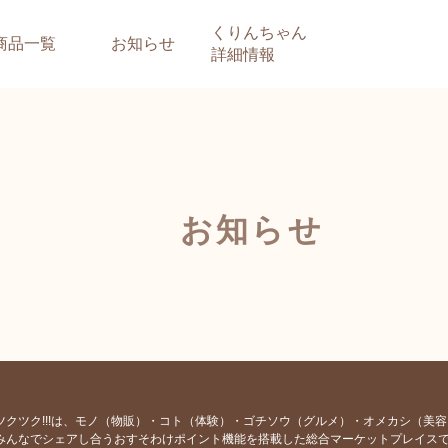
くりんちゃん
商品一覧
お知らせ
詳細情報
お知らせ
ツクツク!!!は、モノ（物販）・コト（体験）・ゴチソウ（グルメ）・オメカシ（美
みんなでシェアし合うおすそわけポイント機能を搭載した総合マーケットプレイス