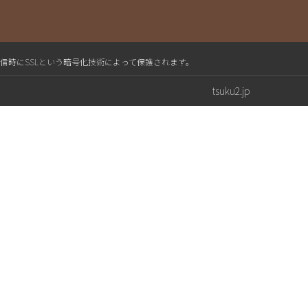
送信時にSSLという暗号化技術によって保護されます。
tsuku2.jp