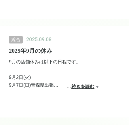
10月14日(火)
10月21日(火)
10月26日(日)土倉マルシェ（札幌市）
10月28日(火)福祉施設喫茶
10月29日(水)東京出張
2025.09.08
総合
10月130日(木)東京出張
2025年9月の休み
9月の店舗休みは以下の日程です。
9月2日(火)
9月7日(日)青森県出張
…
続きを読む
9月9日(火)
9月15日(月)突き抜けごはん会（北広島市）
9月16日(火)突き抜けごはん会（長沼町）
9月21日(日)M'sクレーンイベント（恵庭市）
9月24日(水)