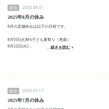
9月30日(火)
2025.08.01
総合
2025年8月の休み
8月の店舗休みは以下の日程です。
8月5日(火)M's子ども夏祭り（恵庭）
8月12日(火)
…
続きを読む
8月19日(火)
8月24日(日)とうきびマルシェ（蘭越）
8月26日(火)
2025.07.17
総合
2025年7月の休み