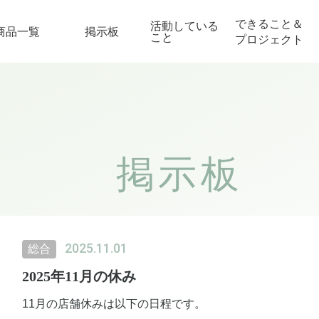
できること＆
活動している
商品一覧
掲示板
こと
プロジェクト
掲示板
2025.11.01
総合
2025年11月の休み
11月の店舗休みは以下の日程です。