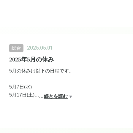
6月8日(日)宇宙おむすび講座
6月10日(火)
6月17日(火)
6月24日(火)
2025.05.01
総合
2025年5月の休み
5月の休みは以下の日程です。
5月7日(水)
5月17日(土)
…
続きを読む
5月20日(火)
5月27日(火)