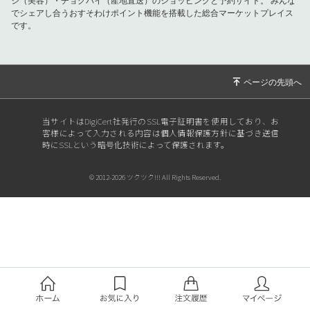
シ（美容）・チョクバイ（産地直送）のショッピングと予約サイト。
みんな
でシェアし合うおすそわけポイント機能を搭載した総合マーケットプレイス
です。
当サイトはDigiCert社発行のSSL電子証明書を使用しており、お
客様によって入力される内容は個人情報保護方針に基づき送信
時にSSLという暗号化技術によって保護されます。
© 2012-2026 ツクツク!!! All Rights Reserved.