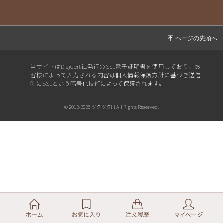
当サイトはDigiCert社発行のSSL電子証明書を使用しており、お
客様によって入力される内容は個人情報保護方針に基づき送信
時にSSLという暗号化技術によって保護されます。
© 2012-2026 ツクツク!!! All Rights Reserved.