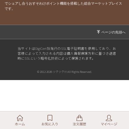
でシェアし合うおすそわけポイント機能を搭載した総合マーケットプレイス
です。
当サイトはDigiCert社発行のSSL電子証明書を使用しており、お
客様によって入力される内容は個人情報保護方針に基づき送信
時にSSLという暗号化技術によって保護されます。
© 2012-2026 ツクツク!!! All Rights Reserved.