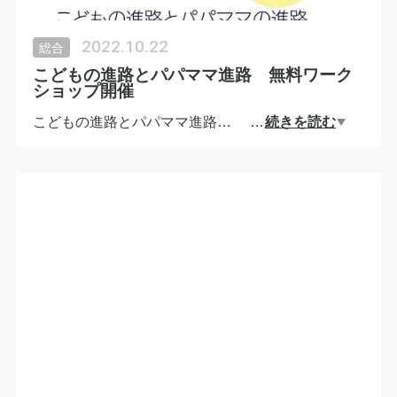
2022.10.22
総合
こどもの進路とパパママ進路 無料ワーク
ショップ開催
こどもの進路とパパママ進路
…
続きを読む
家族の未来をデザインする ワークショップ開催の
ご案内
◆日時 10月 25（火）10〜12時
◆場所 ZOOM
◆参加費 無料
◆持ち物 筆記用具
◆参加方法
◆参加いただける方は
インスタDM
このHPのお問合せ