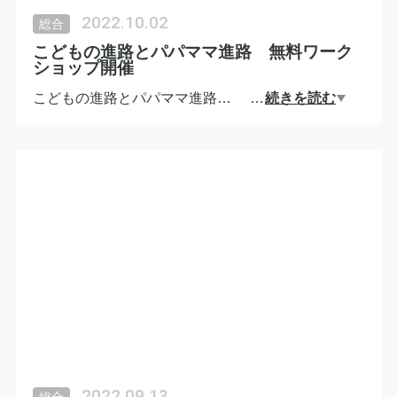
『Facebook』イベント申込欄よりお知らせくださ
2022.10.02
総合
い。
こどもの進路とパパママ進路 無料ワーク
追って当日のURLをお送り致します。
ショップ開催
こどもの進路とパパママ進路
…
続きを読む
家族の未来をデザインする ワークショップ開催の
ご案内
◆日時 10月 3日（月）10〜12時
10月 14日（金）22時〜24時
＊両日とも同じ内容です。ご都合の良い日時どちら
かにご参加ください。
◆場所 ZOOM
◆参加費 無料
◆持ち物 筆記用具
◆参加方法
◆参加いただける方は
2022.09.13