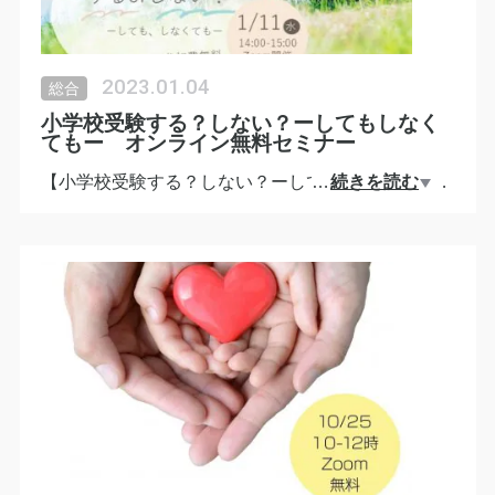
参加費は無料です。
申し込みはこちらから♪
https://forms.gle/ivnRMkgmRTu8SE1NA
2023.01.04
総合
小学校受験する？しない？ーしてもしなく
てもー オンライン無料セミナー
【小学校受験する？しない？ーしてもしなくても
…
続きを読む
ー】
最近「小学校受験した方がいいですか、しない方が
いいですか？」というご相談を受けることが多くな
りました。
オンライン無料セミナーでお話しします。
少しでも気になる方は参加されてみてください。
◆日時 1月 11日（水）14時〜15時
◆お申し込みはコメントのリンク「子育て診断士ゆ
かぴー」の公式Lineから
https://0ajko.hp.peraichi.com/