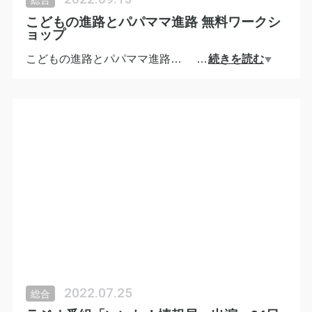
総合
『申し込みフォーム』に
こどもの進路とパパママ進路 無料ワークシ
必要事項を記入の上お送りください。
ョップ
追って当日のURLをお送り致します。
こどもの進路とパパママ進路
…
続きを読む
⇒☆申し込みフォーム☆
無料ワークショップ開催
https://onl.tw/cE5M1Ew
◆日時 9月15日（木）21:00~22:30,9月17日（土）
10:00~11:30 (両日同内容ですのでご都合の良い方に
ご参加ください）
◆場所 ZOOM
◆参加費 無料
◆持ち物 筆記用具
◆参加いただける方は
『申し込みフォーム』
https://onl.bz/bFgPFDB
に必要事項を記入の上お送りください。追って当日
のURLをお送り致します。
2022.07.25
総合