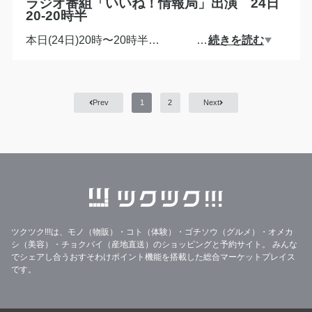
ラジオ番組「いいね！情報局」出演 24日
20-20時半
本日(24日)20時〜20時半
…
続きを読む
ラジオ番組
レインボータウンFM88.5MHz
生放送に出演予定です。
Prev
1
2
Next
今準備しているチャリティのこと、お話ししてきま
す！
ツクツク!!!は、モノ（物販）・コト（体験）・ゴチソウ（グルメ）・オメカ
シ（美容）・チョクバイ（産地直送）のショッピングと予約サイト。
みんな
でシェアし合うおすそわけポイント機能を搭載した総合マーケットプレイス
です。