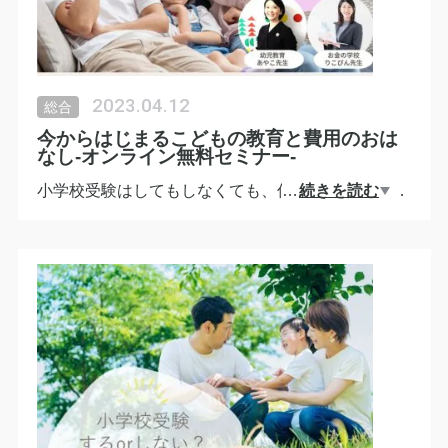
しょう。
------------------------
6月17日(土)21:00〜22:00
2023.04.12
総合
参加費は無料です。
今からはじまるこどもの教育と費用のおは
申し込みはこちらから♪
なし-オンライン無料セミナー-
http://ptix.at/FI48wf
小学校受験はしてもしなくても、何かしらかかって
…
続きを読む
くるのが教育費。
こんなセミナーもやっています。
2〜4歳のお子様がいるパパママ、良かったらどうぞ
♪
------------------------
4月27日(木)10:00〜11:30
幼児教育・深見×お金の学校・岡崎コラボセミナ
ー！