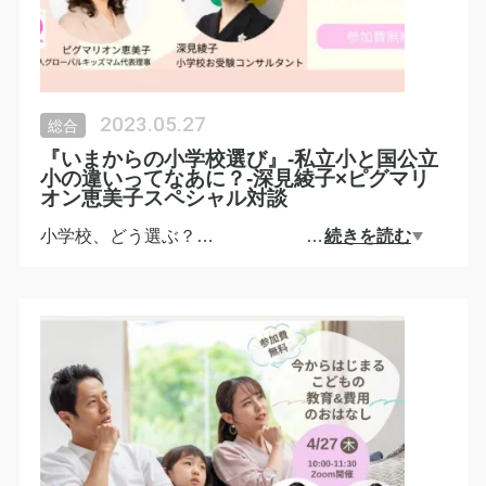
2023.05.27
総合
『いまからの小学校選び』-私立小と国公立
小の違いってなあに？-深見綾子×ピグマリ
オン恵美子スペシャル対談
小学校、どう選ぶ？
…
続きを読む
コロナ禍で増えたと言われる小学校受験者数。
現在ではいろいろな選択肢がある
小学校受験の世界。
Global Kids' Momの
ピグマリオン恵美子代表理事
とのスペシャル対談をオンライン開催します。
思わぬ迷子にならないよう、
まずは小学校の現状情報をアップデートしていきま