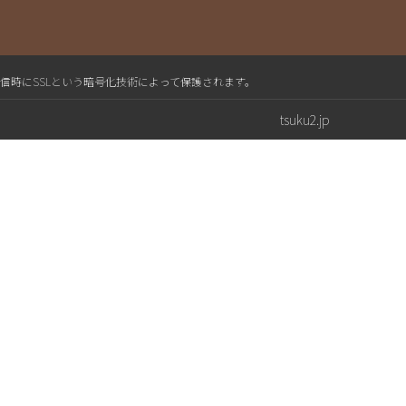
送信時にSSLという暗号化技術によって保護されます。
tsuku2.jp