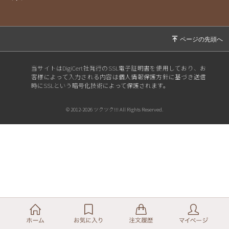
当サイトはDigiCert社発行のSSL電子証明書を使用しており、お
客様によって入力される内容は個人情報保護方針に基づき送信
時にSSLという暗号化技術によって保護されます。
© 2012-2026 ツクツク!!! All Rights Reserved.