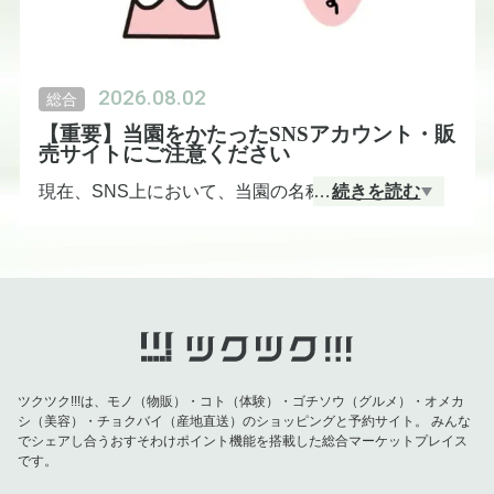
2026.08.02
総合
【重要】当園をかたったSNSアカウント・販
売サイトにご注意ください
現在、SNS上において、当園の名称や画像等を無断
…
続きを読む
で使用し、商品を販売している偽アカウント・偽サ
イトの存在が確認されております。
当園は現在、SNSを用いた商品の販売および情報発
信は一切行っておりません。
当園を名乗る不審なアカウントからのダイレクトメ
ツクツク!!!は、モノ（物販）・コト（体験）・ゴチソウ（グルメ）・オメカ
シ（美容）・チョクバイ（産地直送）のショッピングと予約サイト。
みんな
ッセージや、見知らぬ販売サイトでのご注文・お支
でシェアし合うおすそわけポイント機能を搭載した総合マーケットプレイス
払い等を行わないよう、十分にご注意ください。
です。