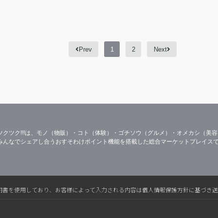
Prev
1
2
Next
ツクツク!!!は、モノ（物販）・コト（体験）・ゴチソウ（グルメ）・オメカシ（美
みんなでシェアし合うおすそわけポイント機能を搭載した総合マーケットプレイス
L電子証明書を使用しており、お客様によって入力される内容は個人情報保護方針に基づき