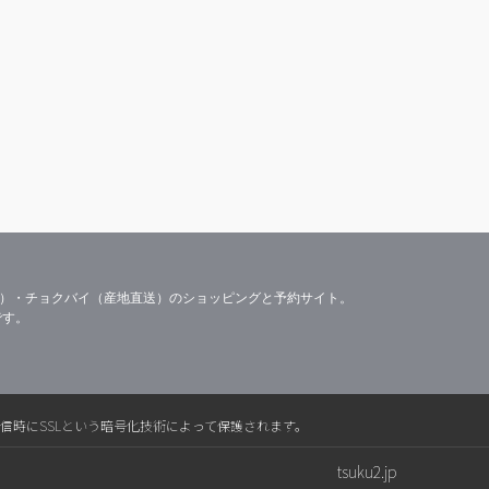
容）・チョクバイ（産地直送）のショッピングと予約サイト。
です。
送信時にSSLという暗号化技術によって保護されます。
tsuku2.jp