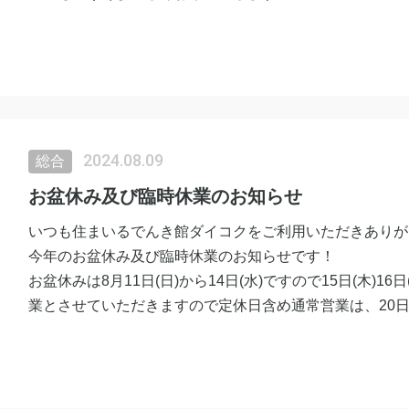
住まいるでんき館ダイコク スタッフ一同
2024.08.09
総合
お盆休み及び臨時休業のお知らせ
いつも住まいるでんき館ダイコクをご利用いただきありが
今年のお盆休み及び臨時休業のお知らせです！
お盆休みは8月11日(日)から14日(水)ですので15日(木)1
業とさせていただきますので定休日含め通常営業は、20日
たしますがどうぞよろしくお願い致します。