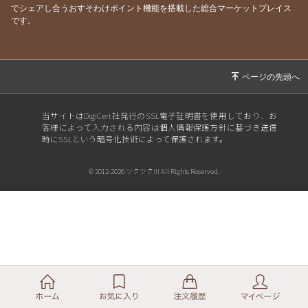
でシェアし合うおすそわけポイント機能を搭載した総合マーケットプレイス
です。
当サイトはDigiCert社発行のSSL電子証明書を使用しており、お
客様によって入力される内容は個人情報保護方針に基づき送信
時にSSLという暗号化技術によって保護されます。
© 2012-2026 ツクツク!!! All Rights Reserved.