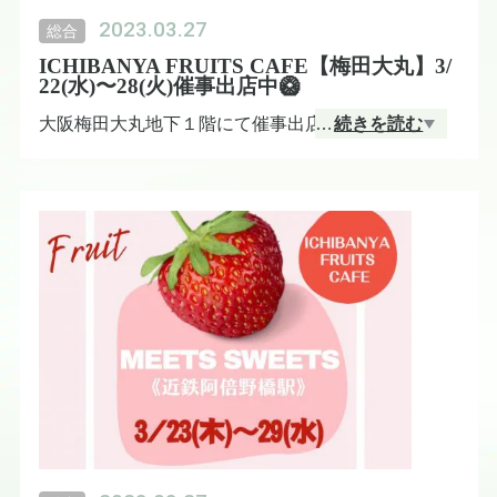
2023.03.27
総合
ICHIBANYA FRUITS CAFE【梅田大丸】3/
22(水)〜28(火)催事出店中🥝
大阪梅田大丸地下１階にて催事出店中です。
…
続きを読む
◆出店期間は3/22(水)〜28(火)
ICHIBANYA FRUITS CAFEおすすめ！いちごのフル
ーツサンドをお楽しみください。