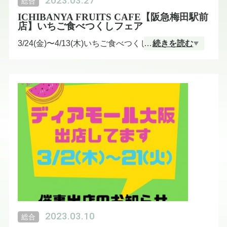
2023.03.27
総合
ICHIBANYA FRUITS CAFE【阪急梅田駅前
店】いちご食べつくしフェア
3/24(金)〜4/13(木)いちご食べつくしフェア開催です
…
続きを読む
🍓
①3/24〜3/30あまおう②3/31〜4/6古都華③4/7〜4/13
あすかルビー
3週間でいちごの春を満喫いたしましょう♪♪♪
フルーツサンドICHIBANYA FRUITS CAFE《阪急梅
田駅前店》
2023.03.10
総合