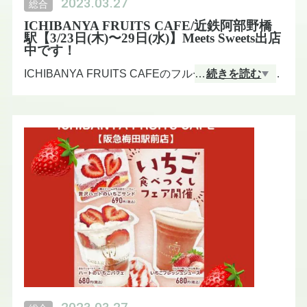
2023.03.27
総合
ICHIBANYA FRUITS CAFE/近鉄阿部野橋
駅【3/23日(木)〜29日(水)】Meets Sweets出店
中です！
ICHIBANYA FRUITS CAFEのフルーツサンドが近鉄
…
続きを読む
阿部野橋駅にてお買い上げいただけます。
◆出店期間/3月23日(木)〜3月29日(水)
Meets Sweets情報はこちらから。
https://kintetsu-rs.c
om/meets_sweets/14771/