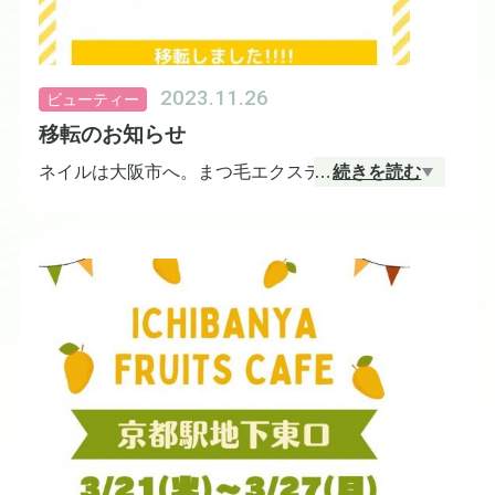
2023.11.26
ビューティー
移転のお知らせ
ネイルは大阪市へ。まつ毛エクステは奈良市へ。移
…
続きを読む
転いたしました。どうぞよろしくお願いいたしま
す！
ネイル→
https://tsuku2.jp/Coquet-Coquette
マツエク→
https://tsuku2.jp/huluhulu