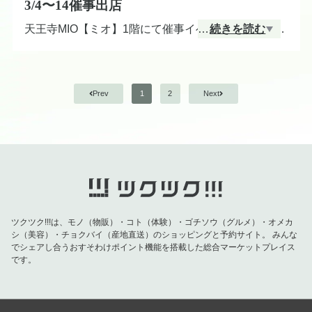
3/4〜14催事出店
天王寺MIO【ミオ】1階にて催事イベント出店中です
…
続きを読む
✨よろしくお願いたします🍓
天王寺MIOお知らせページはこちらから。
https://www.tennoji-mio.co.jp/event/detail/613
Prev
1
2
Next
ツクツク!!!は、モノ（物販）・コト（体験）・ゴチソウ（グルメ）・オメカ
シ（美容）・チョクバイ（産地直送）のショッピングと予約サイト。
みんな
でシェアし合うおすそわけポイント機能を搭載した総合マーケットプレイス
です。