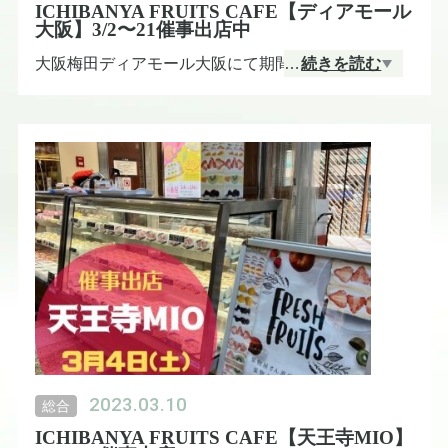
ICHIBANYA FRUITS CAFE【ディアモール
大阪】3/2〜21催事出店中
大阪梅田ディアモール大阪にて期間限定催事出店中
…
続きを読む
です。どうぞよろしくお願いいたします🥝
詳細はこちらから。
https://www.diamor.jp/informatio
n/2023/02/ichibanya-202303/
2023.03.10
総合
ICHIBANYA FRUITS CAFE【天王寺MIO】