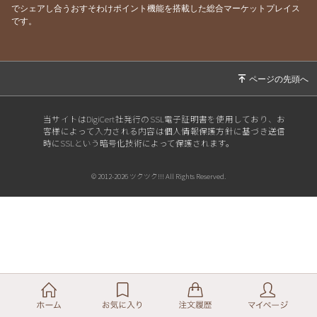
でシェアし合うおすそわけポイント機能を搭載した総合マーケットプレイス
です。
当サイトはDigiCert社発行のSSL電子証明書を使用しており、お
客様によって入力される内容は個人情報保護方針に基づき送信
時にSSLという暗号化技術によって保護されます。
© 2012-2026 ツクツク!!! All Rights Reserved.