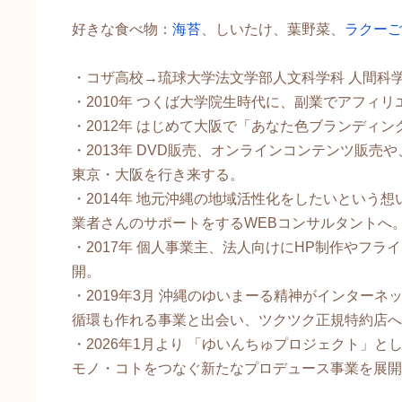
好きな食べ物：
海苔​
、しいたけ、葉野菜、
ラクーご
・コザ高校→琉球大学法文学部人文科学科 人間科学
・2010年 つくば大学院生時代に、副業でアフィリ
・2012年 はじめて大阪で「あなた色ブランディ
​・2013年 DVD販売、オンラインコンテンツ販
東京・大阪を行き来する。
・2014年 地元沖縄の地域活性化をしたいという
業者さんのサポートをするWEBコンサルタントへ
​・2017年 個人事業主、法人向けにHP制作やフ
開。
・2019年3月 沖縄のゆいまーる精神がインター
循環も作れる事業と出会い、ツクツク正規特約店へ
​・​2026年1月より 「ゆいんちゅプロジェクト」
モノ・コトをつなぐ新たなプロデュース事業を展開