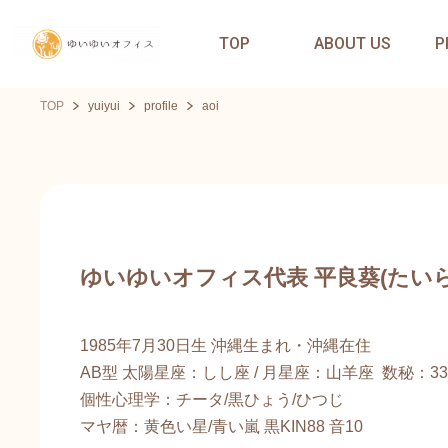
TOP
ABOUT US
P
TOP
yuiyui
profile
aoi
ゆいゆいオフィス代表 平良葵(たい
1985年7月30日生 沖縄生まれ・沖縄在住
​AB型 太陽星座：しし座 / 月星座：山羊座 数秘：33
​個性心理学：チータ/黒ひょう/ひつじ
​マヤ暦：黄色い星/青い嵐 黒KIN88 音10