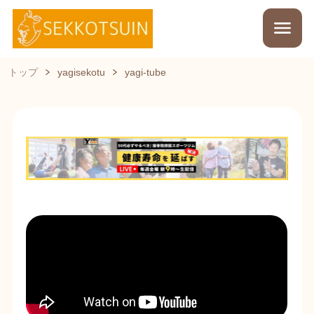
トップ
yagisekotu
yagi-tube