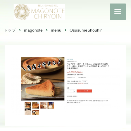
トップ
magonote
menu
OsusumeShouhin