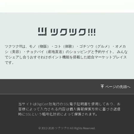
ツクツク!!!は、モノ（物販）・コト（体験）・ゴチソウ（グルメ）・オメカ
シ（美容）・チョクバイ（産地直送）のショッピングと予約サイト。
みんな
でシェアし合うおすそわけポイント機能を搭載した総合マーケットプレイス
です。
当サイトはDigiCert社発行のSSL電子証明書を使用しており、お
客様によって入力される内容は個人情報保護方針に基づき送信
時にSSLという暗号化技術によって保護されます。
© 2012-2026 ツクツク!!! All Rights Reserved.