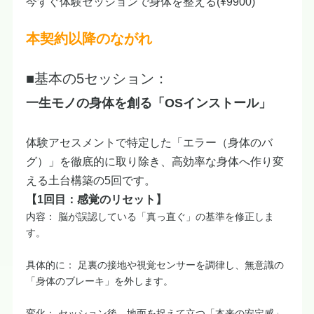
今すぐ体験セッションで身体を整える(¥9900)
本契約以降のながれ
■基本の5セッション：
一生モノの身体を創る「OSインストール」
​体験アセスメントで特定した「エラー（身体のバ
グ）」を徹底的に取り除き、高効率な身体へ作り変
える土台構築の5回です。
【1回目：感覚のリセット】
内容： 脳が誤認している「真っ直ぐ」の基準を修正しま
す。
具体的に： 足裏の接地や視覚センサーを調律し、無意識の
「身体のブレーキ」を外します。
変化： セッション後、地面を捉えて立つ「本来の安定感」