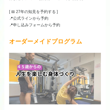
[ 📅 27年の知見を予約する ]
​📍公式ラインから
予約​
📍申し込みフォームから
予約​
オーダーメイドプログラム