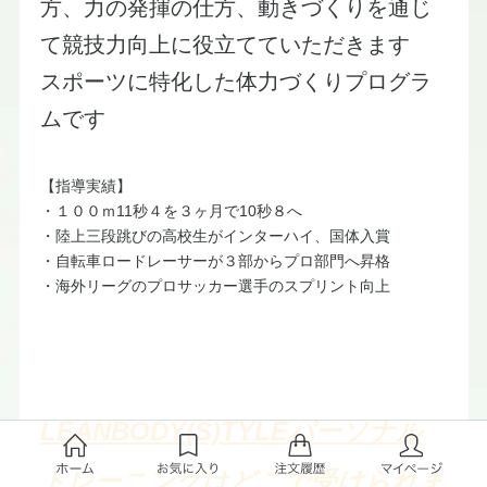
方、力の発揮の仕方、動きづくりを通じ
て競技力向上に役立てていただきます
​スポーツに特化した体力づくりプログラ
ムです
【指導実績】
・１００ｍ11秒４を３ヶ月で10秒８へ
・陸上三段跳びの高校生がインターハイ、国体入賞
・自転車ロードレーサーが３部からプロ部門へ昇格
・海外リーグのプロサッカー選手のスプリント向上
LEANBODY(S)TYLEパーソナル
トレーニングはどこで受けられま