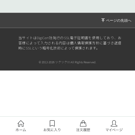
当サイトはDigiCert社発行のSSL電子証明書を使用しており、お
客様によって入力される内容は個人情報保護方針に基づき送信
時にSSLという暗号化技術によって保護されます。
© 2012-2026 ツクツク!!! All Rights Reserved.