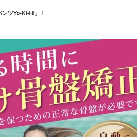
ツYo-Ki-Hi
」！