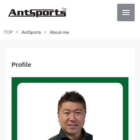
TOP
AntSports
About-me
Profile