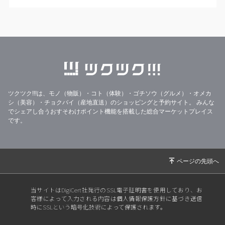
ツクツク!!!は、モノ（物販）・コト（体験）・ゴチソウ（グルメ）・オメカ
シ（美容）・チョクバイ（産地直送）のショッピングと予約サイト。
みんな
でシェアし合うおすそわけポイント機能を搭載した総合マーケットプレイス
です。
当サイトはDigiCert社発行のSSL電子証明書を使用しており、お
客様によって入力される内容は個人情報保護方針に基づき送信
時にSSLという暗号化技術によって保護されます。