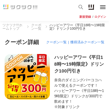
新規登録
/
ログイン
ツクツク!!!ホ
クーポ
ハッピーアワー《平日18時〜19時限
ームトップ
ン一覧
定》ドリンク100円引き
クーポン詳細
クーポン一覧
|
獲得済みクーポン一覧
ハッピーアワー《平日1
8時〜19時限定》ドリン
ク100円引き
奈良のダイニングバーココハ
ルで使えるクーポンです！
ハッピーアワー《平日18時〜1
9時限定》ドリンクが300円で
飲めます！
※対象ドリンク