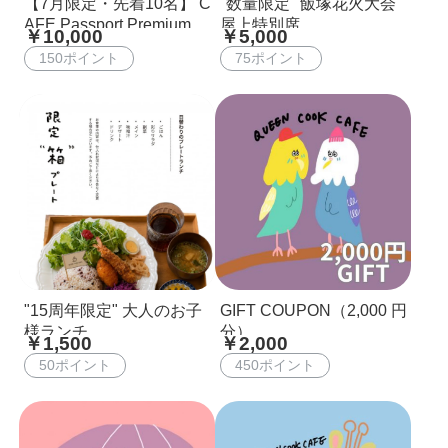
【7月限定・先着10名】 C
"数量限定" 飯塚花火大会
AFE Passport Premium 1
屋上特別席
￥10,000
￥5,000
0,000円で12,000円分使え
150ポイント
75ポイント
るプレミアムWEB食事券
"15周年限定" 大人のお子
GIFT COUPON（2,000 円
様ランチ
分）
￥1,500
￥2,000
50ポイント
450ポイント