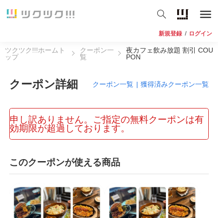
新規登録
/
ログイン
ツクツク!!!ホームト
クーポン一
夜カフェ飲み放題 割引 COU
ップ
覧
PON
クーポン詳細
クーポン一覧
|
獲得済みクーポン一覧
申し訳ありません。ご指定の無料クーポンは有
効期限が超過しております。
このクーポンが使える商品