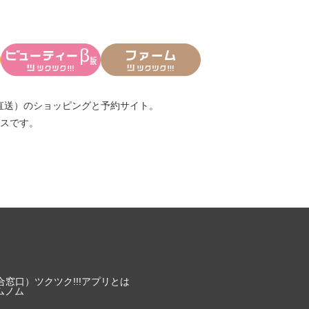
直送）
のショッピングと予約サイト。
スです。
合窓口）
ツクツク!!!アプリとは
ムノム