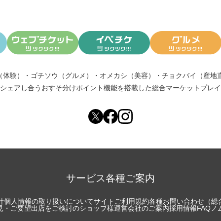
（体験）
・
ゴチソウ（グルメ）
・
オメカシ（美容）
・
チョクバイ（産地
シェアし合う
おすそ分けポイント機能
を搭載した総合マーケットプレイ
サービス各種ご案内
針
個人情報の取り扱いについて
サイトご利用規約
各種お問い合わせ（総
見・ご要望
出店をご検討のショップ様
運営会社のご案内
採用情報
FAQ
ノ