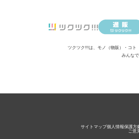
ツクツク!!!は、
モノ（物販）
・
コト
みんなで
サイトマップ
個人情報保護方
ご意