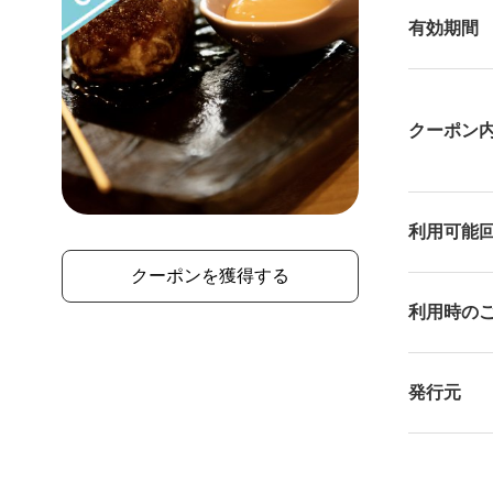
有効期間
クーポン
利⽤可能
クーポンを獲得する
利⽤時の
発行元