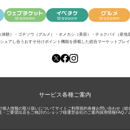
（体験）
・
ゴチソウ（グルメ）
・
オメカシ（美容）
・
チョクバイ（産地
シェアし合う
おすそ分けポイント機能
を搭載した総合マーケットプレイ
サービス各種ご案内
針
個人情報の取り扱いについて
サイトご利用規約
各種お問い合わせ（総
見・ご要望
出店をご検討のショップ様
運営会社のご案内
採用情報
FAQ
ノ