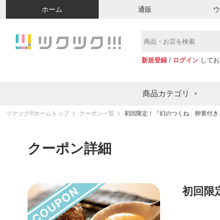
ホーム
通販
新規登録
/
ログイン
してお
商品カテゴリ
ツクツク!!!ホームトップ
クーポン一覧
初回限定！『幻のつくね 卵黄付き
クーポン詳細
初回限