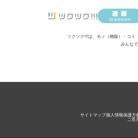
ツクツク!!!は、
モノ（物販）
・
コト
みんなで
サイトマップ
個人情報保護方
ご意