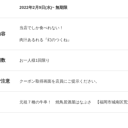
2022年2月9日(水)~ 無期限
当店でしか食べれない！
内容
肉汁あるれる『幻のつくね』
回数
お⼀⼈様1回限り
ご注意
クーポン取得画面を店員にご提示ください。
元祖７種の牛串！ 焼鳥居酒屋はなぶさ 【福岡市城南区荒