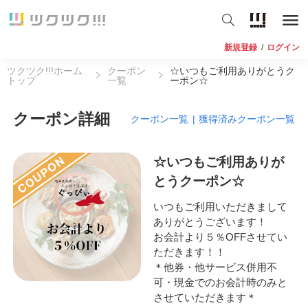
新規登録
/
ログイン
ツクツク!!!ホーム
クーポン
☆いつもご利用ありがとうク
トップ
一覧
ーポン☆
クーポン詳細
クーポン一覧
|
獲得済みクーポン一覧
☆いつもご利用ありが
とうクーポン☆
いつもご利用いただきまして
ありがとうございます！
お会計より５％OFFさせてい
ただきます！！
＊他券・他サービス併用不
可・現金でのお会計時のみと
させていただきます＊