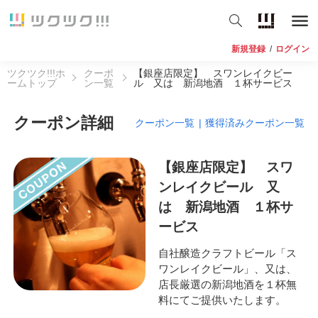
新規登録
/
ログイン
ツクツク!!!ホ
クーポ
【銀座店限定】 スワンレイクビー
ームトップ
ン一覧
ル 又は 新潟地酒 １杯サービス
クーポン詳細
クーポン一覧
|
獲得済みクーポン一覧
【銀座店限定】 スワ
ンレイクビール 又
は 新潟地酒 １杯サ
ービス
自社醸造クラフトビール「ス
ワンレイクビール」、又は、
店長厳選の新潟地酒を１杯無
料にてご提供いたします。