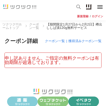
新規登録
/
ログイン
ツクツク!!!ホ
クーポ
【期間限定1月27日から2月2日】樽出
ームトップ
ン一覧
ししば漬120g無料サービス
クーポン詳細
クーポン一覧
|
獲得済みクーポン一覧
申し訳ありません。ご指定の無料クーポンは有
効期限が超過しております。