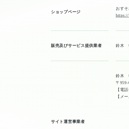
おすそ
ショップページ
https:/
販売及びサービス提供業者
鈴木 
鈴木 
〒95
【電
【メー
サイト運営事業者