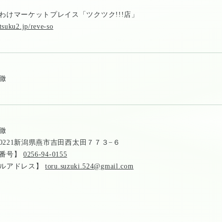
わけマーケットプレイス「ツクツク!!!店」
/tsuku2.jp/reve-so
徹
徹
9-0221新潟県燕市吉田西太田７７３−６
話番号】
0256-94-0155
ルアドレス】
toru.suzuki.524@gmail.com