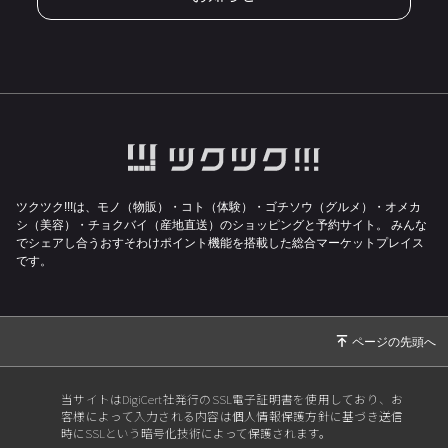
ツクツク!!!は、モノ（物販）・コト（体験）・ゴチソウ（グルメ）・オメカ
シ（美容）・チョクバイ（産地直送）のショッピングと予約サイト。
みんな
でシェアし合うおすそわけポイント機能を搭載した総合マーケットプレイス
です。
当サイトはDigiCert社発行のSSL電子証明書を使用しており、お
客様によって入力される内容は個人情報保護方針に基づき送信
時にSSLという暗号化技術によって保護されます。