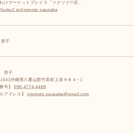
わけマーケットプレイス「ツクツク!!!店」
//tsuku2.jp/iriomote-naupaka
 房子
 房子
7-1541沖縄県八重山郡竹富町上原９８４−１
話番号】
090-4774-4489
ルアドレス】
iriomote.naupaka@gmail.com