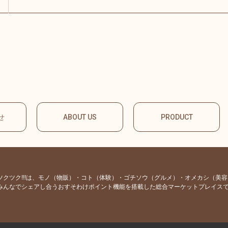
せ
ABOUT US
PRODUCT
ツクツク!!!は、モノ（物販）・コト（体験）・ゴチソウ（グルメ）・オメカシ（美
みんなでシェアし合うおすそわけポイント機能を搭載した総合マーケットプレイス