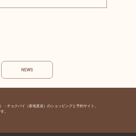
NEWS
容）・チョクバイ（産地直送）のショッピングと予約サイト。
です。