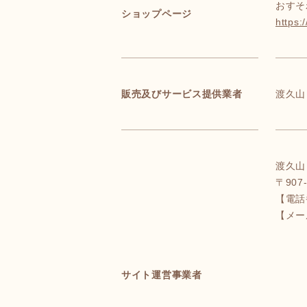
おすそ
ショップページ
https:
販売及びサービス提供業者
渡久山
渡久山
〒90
【電
【メー
サイト運営事業者