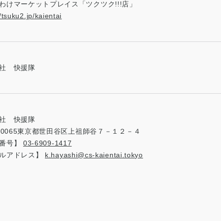
わけマーケットプレイス「ツクツク!!!店」
//tsuku2.jp/kaientai
社 快援隊
社 快援隊
7-0065東京都世田谷区上祖師谷７－１２－４
話番号】
03-6909-1417
ルアドレス】
k.hayashi@cs-kaientai.tokyo