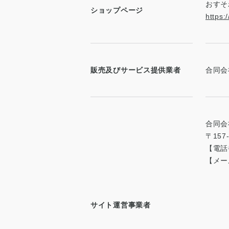
おすそ
ショップページ
https:
販売及びサービス提供業者
合同会
合同会
〒15
【電
【メー
サイト運営事業者