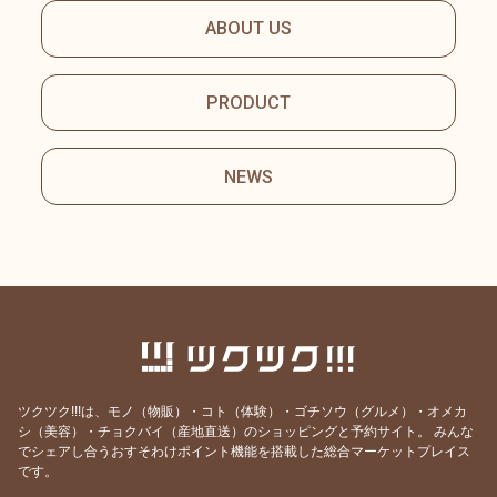
ABOUT US
PRODUCT
NEWS
ツクツク!!!は、モノ（物販）・コト（体験）・ゴチソウ（グルメ）・オメカ
シ（美容）・チョクバイ（産地直送）のショッピングと予約サイト。
みんな
でシェアし合うおすそわけポイント機能を搭載した総合マーケットプレイス
です。