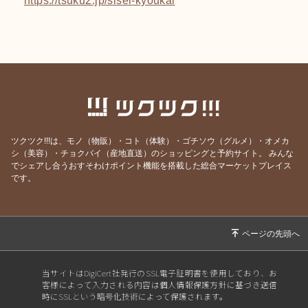
ツクツク!!!は、モノ（物販）・コト（体験）・ゴチソウ（グルメ）・オメカ
シ（美容）・チョクバイ（産地直送）のショッピングと予約サイト。
みんな
でシェアし合うおすそわけポイント機能を搭載した総合マーケットプレイス
です。
当サイトはDigiCert社発行のSSL電子証明書を使用しており、お
客様によって入力される内容は個人情報保護方針に基づき送信
時にSSLという暗号化技術によって保護されます。