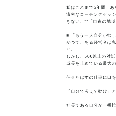
私はこれまで5年間、あ
濃密なコーチングセッ
きない、**「自責の地獄
■ 「もう一人自分が欲
かつて、ある経営者は
と。
しかし、500以上の対
成長を止めている最大
任せたはずの仕事に口
「自分で考えて動け」
社長である自分が一番